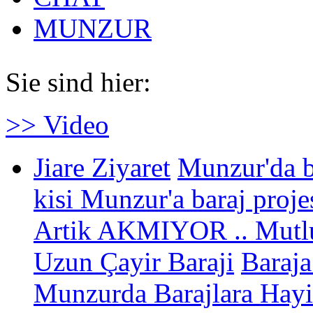
MUNZUR
Sie sind hier:
>> Video
Jiare Ziyaret
Munzur'da b
kisi Munzur'a baraj projes
Artik AKMIYOR .. Mutl
Uzun Çayir Baraji
Baraja
Munzurda Barajlara Hay